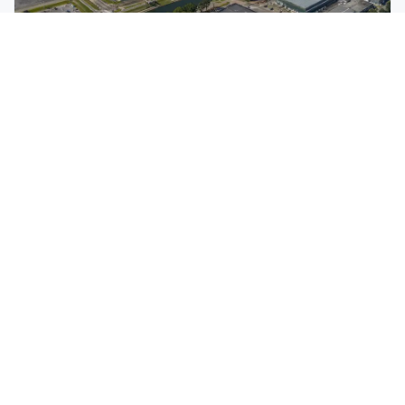
Klantcase: Filtratie in polymeerindustrie
Het bedrijf Filtratie als logistiek en technisch vraagstuk
tegelijk. In het Rotterdamse Botlek, midden in een van de
dichtstbevolkte industriegebieden van Europa,…
Lees meer
CHEMIE