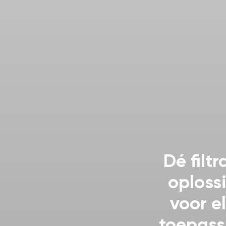
Dé filtr
oploss
voor e
toepass