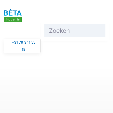
Vraag een offerte aan
Overslaan en naar de inhoud gaan
Voornaam
*
+31 79 341 55
18
Achternaam
*
Bedrijfsnaam
*
E-mailadres
*