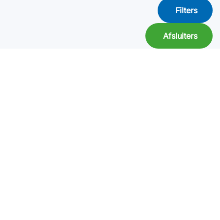
Filters
Afsluiters
BÈTA industrie heeft een uitgebreid assortiment aan
filters (filterhuizen en filterelementen) en afsluiters voor
verschillende markten en toepassingen. Ontdek ons
assortiment of laat u adviseren door een van onze
specialisten.