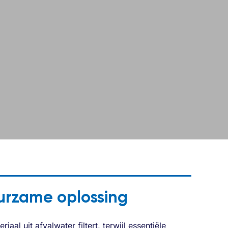
urzame oplossing
iaal uit afvalwater filtert, terwijl essentiële