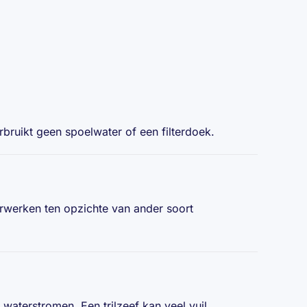
rbruikt geen spoelwater of een filterdoek.
erwerken ten opzichte van ander soort
e waterstromen. Een trilzeef kan veel vuil