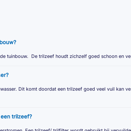
inbouw?
in de tuinbouw. De trilzeef houdt zichzelf goed schoon en ve
ser?
nwasser. Dit komt doordat een trilzeef goed veel vuil kan v
 een trilzeef?
stromen. Een trilzeef/ trilfilter wordt gebruikt bij vervuild