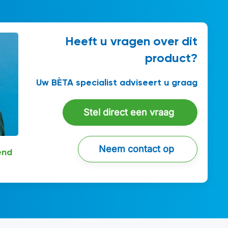
Heeft u vragen over dit
product?
Uw BÈTA specialist adviseert u graag
Stel direct een vraag
Neem contact op
end