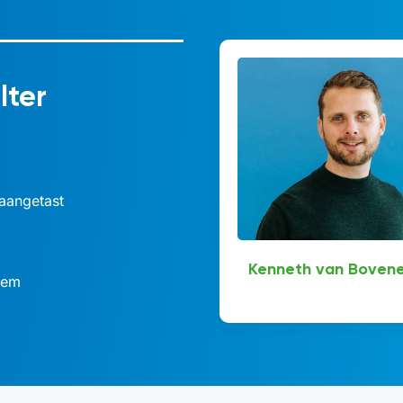
lter
 aangetast
Kenneth van Boven
eem