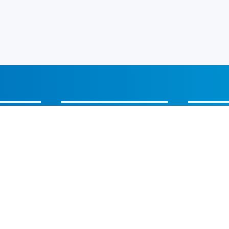
INDUSTRIËLE
BÈTA IND
AFSLUITERS
Over ons
Bolsegment afsluiters
Vacatures
Chemische bestendige
Markten
producten
Partners
Compensatoren
Klepafsluiters,