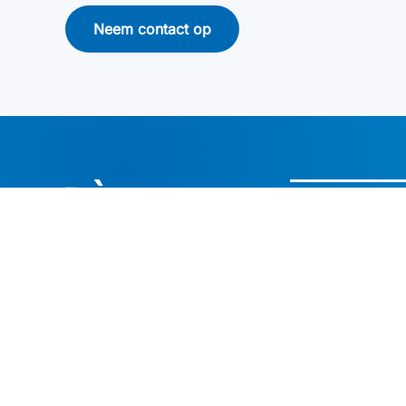
Neem contact op
FILTERS
Filterhuizen
Filtermodules
Volg ons
Filterkaarsen
Filterplaten
Filterzakken