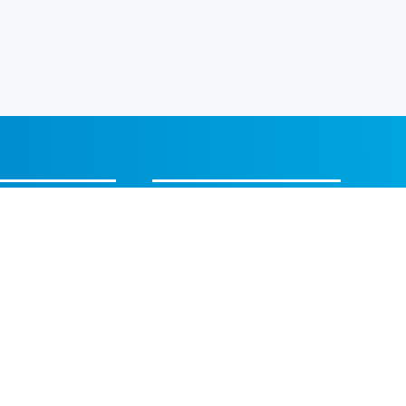
CONTACTGEGEVENS
USTRIE
Frankrijklaan 2391 PX
Hazerswoude-Dorp
Nederland
info@beta-industrie.nl
+31 79 341 55 18