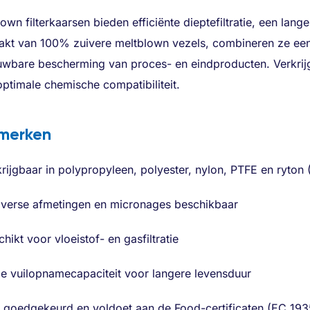
own filterkaarsen bieden efficiënte dieptefiltratie, een lan
kt van 100% zuivere meltblown vezels, combineren ze een
uwbare bescherming van proces- en eindproducten. Verkrijg
ptimale chemische compatibiliteit.
merken
rijgbaar in polypropyleen, polyester, nylon, PTFE en ryton 
diverse afmetingen en micronages beschikbaar
hikt voor vloeistof- en gasfiltratie
e vuilopnamecapaciteit voor langere levensduur
 goedgekeurd en voldoet aan de Food-certificaten (EC 19