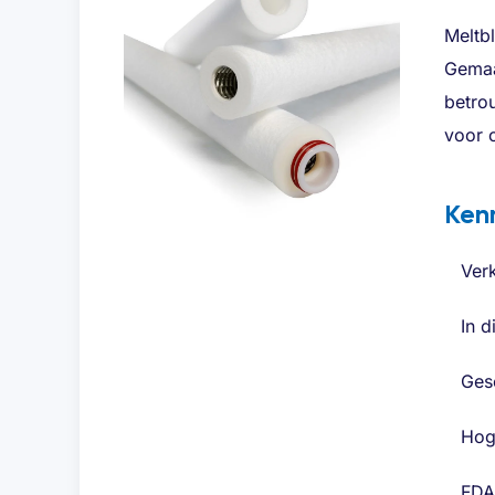
Meltbl
Gemaa
betro
voor o
Ken
Verk
In 
Gesc
Hog
FDA