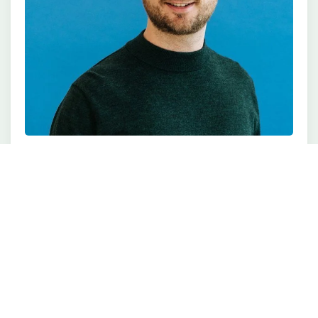
Kenneth van Bovenend
Heeft u vragen over dit product?
Uw BÈTA specialist adviseert u graag
Stel direct een vraag
Neem contact op