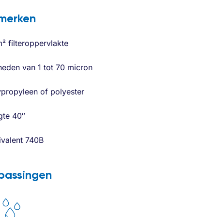
merken
² filteroppervlakte
heden van 1 tot 70 micron
ypropyleen of polyester
gte 40″
ivalent 740B
passingen