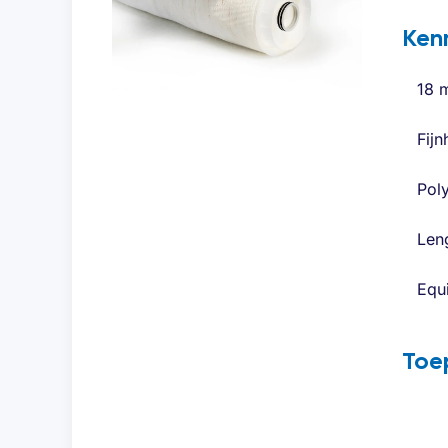
Ken
18 m
Fijn
Pol
Len
Equ
Toe