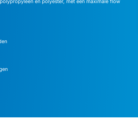
s polypropyleen en polyester, met een maximale flow
den
ngen