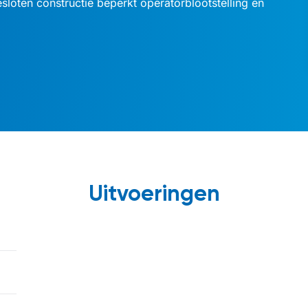
esloten constructie beperkt operatorblootstelling en
Uitvoeringen