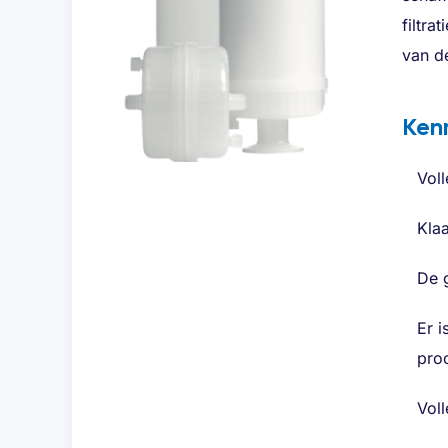
filtra
van d
Ken
Vol
Klaa
De g
Er i
pro
Vol