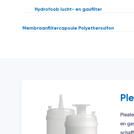
Hydrofoob lucht- en gasfilter
Membraanfiltercapsule Polyethersulfon
Pl
Pleat
en ga
schaf