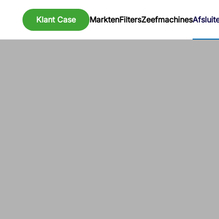
Klant Case
Markten
Filters
Zeefmachines
Afsluit