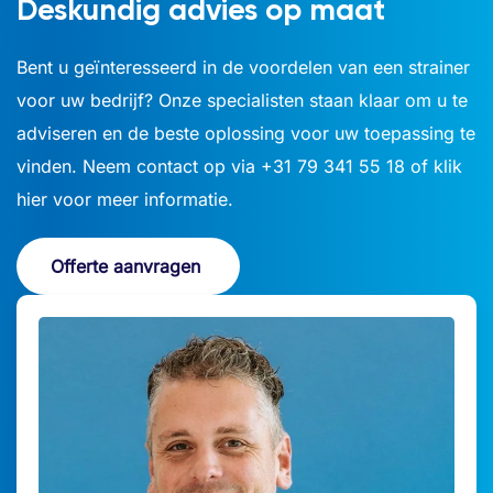
Deskundig advies op maat
Voornaam
*
Bent u geïnteresseerd in de voordelen van een strainer
voor uw bedrijf? Onze
specialisten
staan klaar om u te
Achternaam
*
adviseren en de beste oplossing voor uw toepassing te
vinden. Neem contact op via
+31 79 341 55 18
of klik
hier voor meer informatie.
Bedrijfsnaam
*
Offerte aanvragen
E-mailadres
*
Telefoon
*