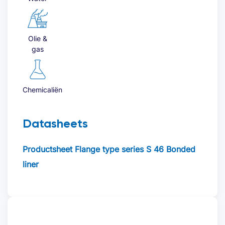
Offerte aanvragen
Olie &
gas
Voornaam
*
Chemicaliën
Datasheets
Achternaam
*
Productsheet Flange type series S 46 Bonded
liner
Bedrijfsnaam
*
E-mailadres
*