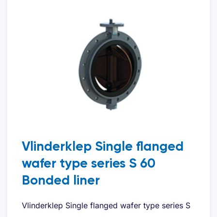
Telefoon
*
Gewenste offerte
*
Vlinderklep Single flanged
wafer type series S 60
Bent u al klant?
Bonded liner
Vlinderklep Single flanged wafer type series S