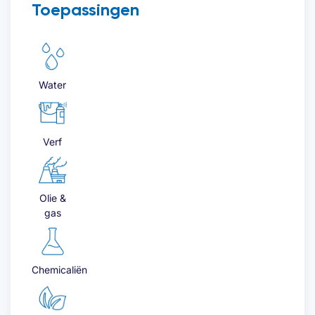
Toepassingen
Water
Verf
Olie &
gas
Chemicaliën