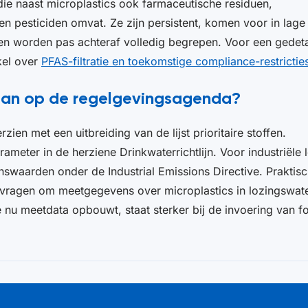
ie naast microplastics ook farmaceutische residuen,
 pesticiden omvat. Ze zijn persistent, komen voor in lage
en worden pas achteraf volledig begrepen. Voor een gedeta
kel over
PFAS-filtratie en toekomstige compliance-restrictie
aan op de regelgevingsagenda?
ien met een uitbreiding van de lijst prioritaire stoffen.
ameter in de herziene Drinkwaterrichtlijn. Voor industriële 
swaarden onder de Industrial Emissions Directive. Praktis
 vragen om meetgegevens over microplastics in lozingswat
e nu meetdata opbouwt, staat sterker bij de invoering van f