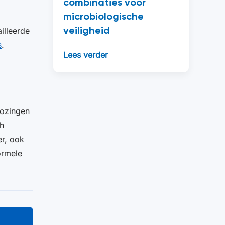
combinaties voor
microbiologische
veiligheid
illeerde
s
.
Lees verder
lozingen
ch
er, ook
ormele