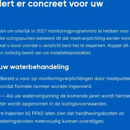
ert er concreet voor uw
taten om uiterlijk in 2027 monitoringprogramma’s te hebben voor
iële lozingspunten betekent dit dat meetverplichting eerder kom
 u loost voordat u verplicht bent het te beperken. Koppel dit
n volledig beeld van uw installatieprestaties.
 uw waterbehandeling
ereid u voor op monitoringverplichtingen door meetpunten
voordat formele normen worden ingevoerd.
— Als uw watervergunning de komende jaren wordt herzien
meter wordt opgenomen in de lozingsvoorwaarden.
e trajecten bij PFAS laten zien dat handhavingskosten en
vesteringskosten meervoudig kunnen overstijgen.