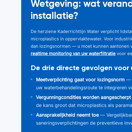
Wetgeving: wat verand
installatie?
De herziene Kaderrichtlijn Water verplicht lids
microplastics in oppervlaktewater. Voor industr
dan lozingsnormen — u moet kunnen aantonen wat
realtime monitoring van uw waterfiltratie
voor ee
De drie directe gevolgen voor
Meetverplichting gaat voor lozingsnorm
— B
uw waterbehandelingsroute te integreren 
Vergunningcondities worden aangescherpt
de kans groot dat microplastics als para
Aansprakelijkheid neemt toe
— Vergelijkbar
saneringsverplichtingen de preventieve in