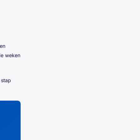
den
rie weken
 stap