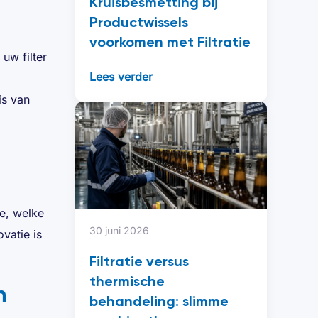
Kruisbesmetting bij
Productwissels
voorkomen met Filtratie
uw filter
Lees verder
is van
ie, welke
30 juni 2026
vatie is
Filtratie versus
thermische
n
behandeling: slimme