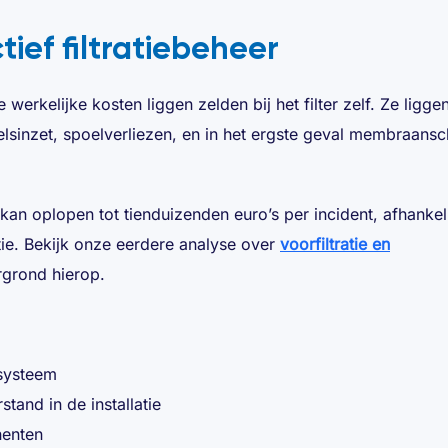
ief filtratiebeheer
e werkelijke kosten liggen zelden bij het filter zelf. Ze ligge
sinzet, spoelverliezen, en in het ergste geval membraans
n oplopen tot tienduizenden euro’s per incident, afhankel
ie. Bekijk onze eerdere analyse over
voorfiltratie en
rgrond hierop.
 systeem
and in de installatie
nenten