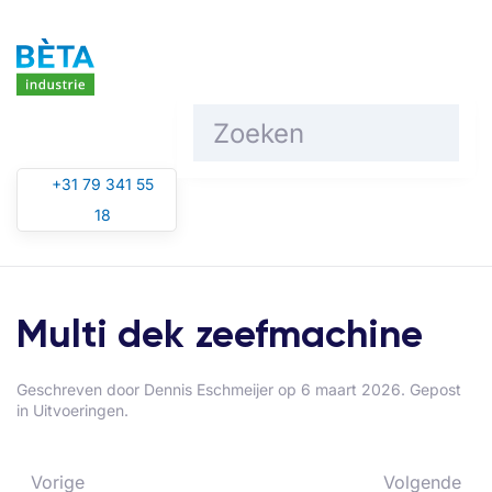
Overslaan en naar de inhoud gaan
+31 79 341 55
18
Multi dek zeefmachine
Geschreven door
Dennis Eschmeijer
op
6 maart 2026
. Gepost
in
Uitvoeringen
.
Vorige
Volgende