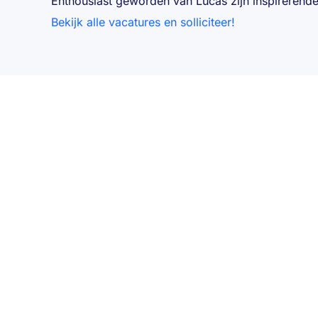
Enthousiast geworden van Lucas zijn inspirerend
Bekijk alle vacatures en solliciteer!
FILTERS
Filterhuizen
Filtermodules
Volg ons
Filterkaarsen
Filterplaten