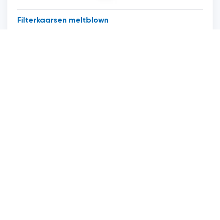
Filterkaarsen meltblown
Custom filterhuizen