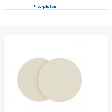
Filterplaten
Offerte aanvragen
Voornaam
*
Achternaam
*