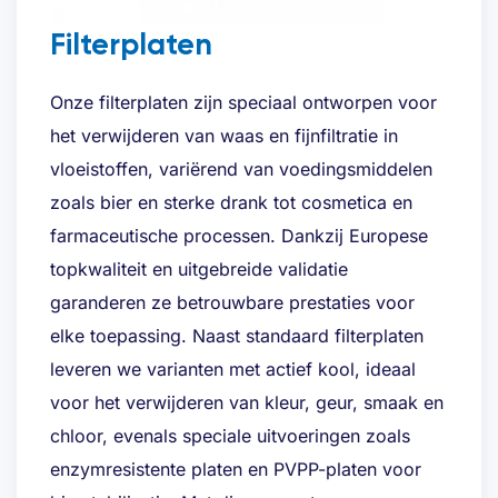
Bedrijfsnaam
*
Filterplaten
Onze filterplaten zijn speciaal ontworpen voor
E-mailadres
*
het verwijderen van waas en fijnfiltratie in
vloeistoffen, variërend van voedingsmiddelen
zoals bier en sterke drank tot cosmetica en
Telefoon
*
farmaceutische processen. Dankzij Europese
topkwaliteit en uitgebreide validatie
garanderen ze betrouwbare prestaties voor
elke toepassing. Naast standaard filterplaten
Gewenste offerte
*
leveren we varianten met actief kool, ideaal
voor het verwijderen van kleur, geur, smaak en
chloor, evenals speciale uitvoeringen zoals
enzymresistente platen en PVPP-platen voor